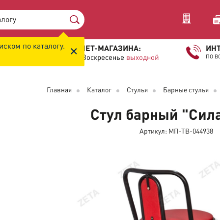
иском по каталогу.
×
ИЕ КЛИЕНТОВ ИНТЕРНЕТ-МАГАЗИНА:
ИНТ
Суббота с
09:00
до
18:00
Воскресенье
выходной
ПО В
Главная
Каталог
Стулья
Барные стулья
Стул барный "Сил
Артикул: МП-ТВ-044938