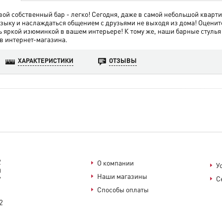
вой собственный бар - легко! Сегодня, даже в самой небольшой кварт
узыку и наслаждаться общением с друзьями не выходя из дома! Оценит
ь яркой изюминкой в вашем интерьере! К тому же, наши барные стулья
в интернет-магазина.
ХАРАКТЕРИСТИКИ
ОТЗЫВЫ
2
О компании
У
0
Наши магазины
С
7
Способы оплаты
2