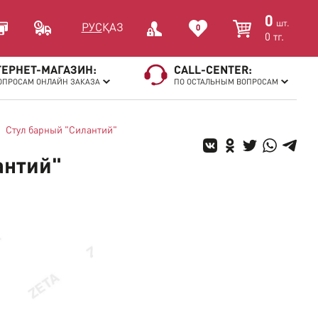
0
шт.
РУС
ҚАЗ
0
0
тг.
ЕРНЕТ-МАГАЗИН:
CALL-CENTER:
ОПРОСАМ ОНЛАЙН ЗАКАЗА
ПО ОСТАЛЬНЫМ ВОПРОСАМ
Стул барный "Силантий"
антий"