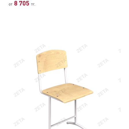
8 705
от
тг.