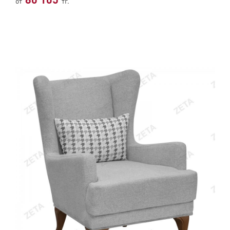
80 105
от
тг.