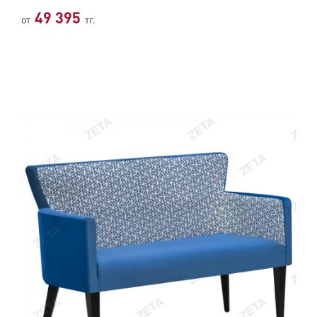
49 395
от
тг.