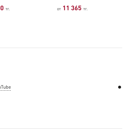
40
11 365
тг.
от
тг.
uTube