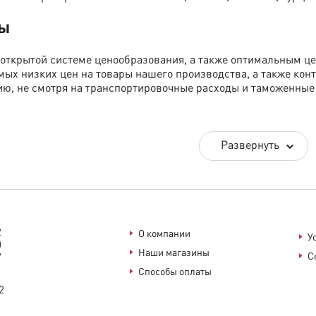
ны
 открытой системе ценообразования, а также оптимальным ц
мых низких цен на товары нашего производства, а также ко
ю, не смотря на транспортировочные расходы и таможенные у
Развернуть
в наличии со склада или магазина - мы доставляем по город
вары и мебель нашего производства, изготовленные на заказ
 действует при заказе любого товара на сумму свыше 200 000
2
О компании
У
0
Наши магазины
С
7
Способы оплаты
2