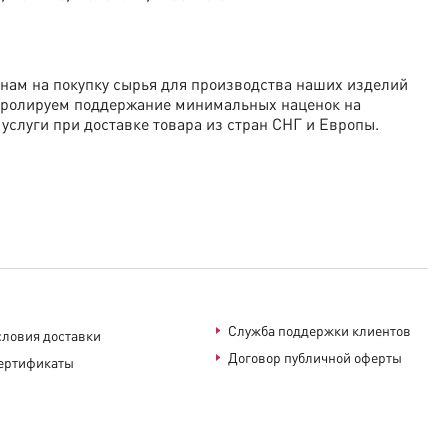
енам на покупку сырья для производства наших изделий
нтролируем поддержание минимальных наценок на
слуги при доставке товара из стран СНГ и Европы.
у Талдыкорган.
 - уточняйте у менеджеров.
 тенге.
Служба поддержки клиентов
словия доставки
Договор публичной оферты
ертификаты