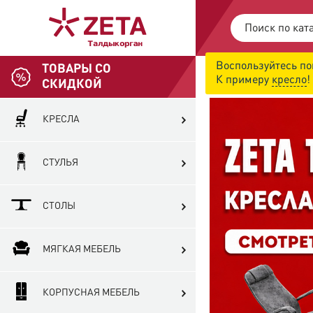
Воспользуйтесь по
ТОВАРЫ СО
ОБСЛУЖИВАН
К примеру
кресло
!
Понедельник - 
СКИДКОЙ
КРЕСЛА
СТУЛЬЯ
СТОЛЫ
МЯГКАЯ МЕБЕЛЬ
КОРПУСНАЯ МЕБЕЛЬ