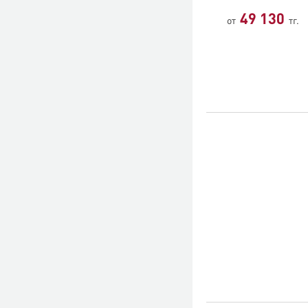
49 130
от
тг.